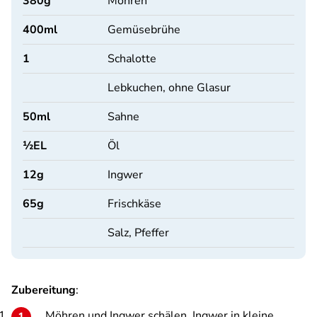
380
g
Möhren
400
ml
Gemüsebrühe
1
Schalotte
Lebkuchen, ohne Glasur
50
ml
Sahne
½
EL
Öl
12
g
Ingwer
65
g
Frischkäse
Salz, Pfeffer
Zubereitung
:
Möhren und Ingwer schälen. Ingwer in kleine