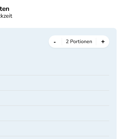
ten
kzeit
-
+
2
Portionen