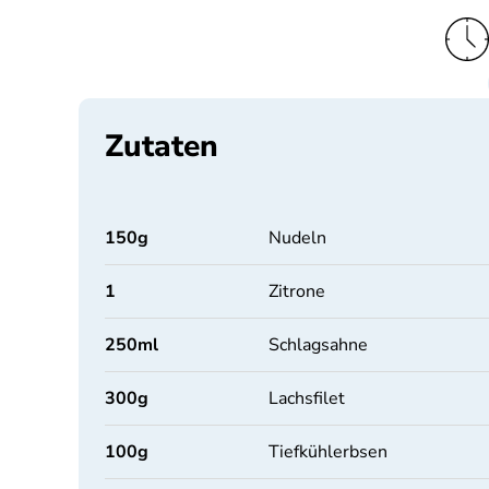
Zutaten
150
g
Nudeln
1
Zitrone
250
ml
Schlagsahne
300
g
Lachsfilet
100
g
Tiefkühlerbsen