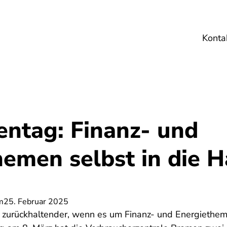
Konta
Umwelt
Gesundheit
Energie
Reis
entag: Finanz- und
hemen selbst in die 
m
25. Februar 2025
ft zurückhaltender, wenn es um Finanz- und Energiethe