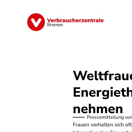
Direkt
zum
Inhalt
Finanzen
Digitales
Lebensmittel
Bremen
Weltfrau
Energiet
nehmen
Pressemitteilung vo
Frauen verhalten sich o