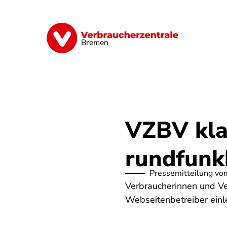
Direkt
zum
Inhalt
Finanzen
Digitales
Lebensmittel
Bremen
VZBV kla
rundfunk
Pressemitteilung vo
Verbraucherinnen und V
Webseitenbetreiber einl