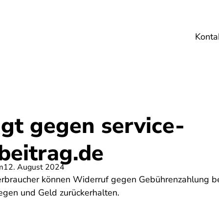
Konta
Umwelt
Gesundheit
Energie
Reis
gt gegen service-
beitrag.de
m
12. August 2024
erbraucher können Widerruf gegen Gebührenzahlung b
egen und Geld zurückerhalten.