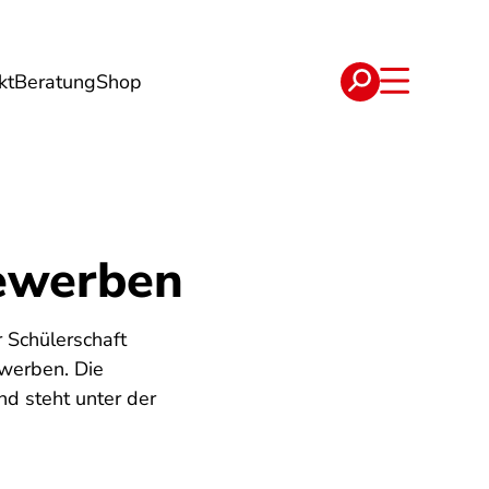
kt
Beratung
Shop
e
Verträge
bewerben
 Schülerschaft
ewerben. Die
d steht unter der