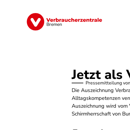
Direkt
zum
Inhalt
Finanzen
Digitales
Lebensmittel
Bremen
Jetzt al
Pressemitteilung vo
Die Auszeichnung Verbrau
Alltagskompetenzen verm
Auszeichnung wird vom V
Schirmherrschaft von Bu