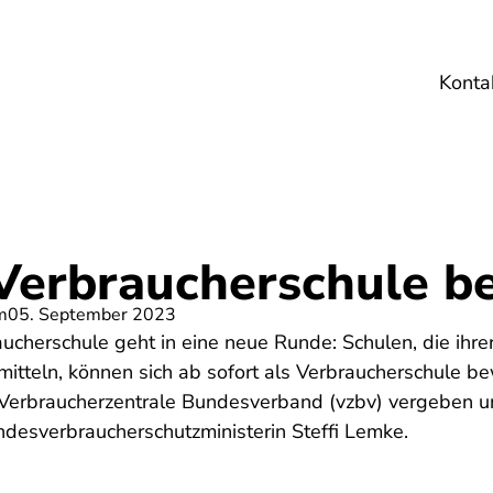
Konta
Umwelt
Gesundheit
Energie
Reis
s Verbraucherschule 
m
05. September 2023
cherschule geht in eine neue Runde: Schulen, die ihrer
itteln, können sich ab sofort als Verbraucherschule b
erbraucherzentrale Bundesverband (vzbv) vergeben un
ndesverbraucherschutzministerin Steffi Lemke.