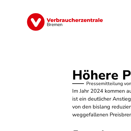
Direkt
zum
Inhalt
Finanzen
Digitales
Lebensmittel
Bremen
Höhere P
Pressemitteilung vo
Im Jahr 2024 kommen auf
ist ein deutlicher Ansti
von den bislang reduzier
weggefallenen Preisbre