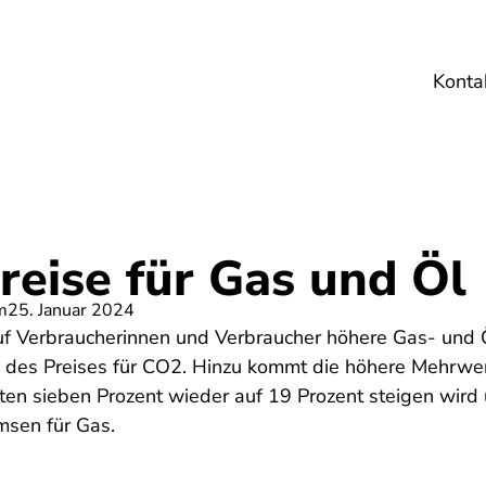
Konta
Umwelt
Gesundheit
Energie
Reis
reise für Gas und Öl
m
25. Januar 2024
 Verbraucherinnen und Verbraucher höhere Gas- und Ö
eg des Preises für CO2. Hinzu kommt die höhere Mehrwer
ten sieben Prozent wieder auf 19 Prozent steigen wird u
msen für Gas.