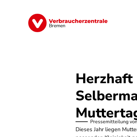
Direkt
zum
Inhalt
Finanzen
Digitales
Lebensmittel
Bremen
Herzhaft
Selberma
Mutterta
Pressemitteilung vo
Dieses Jahr liegen Mutt