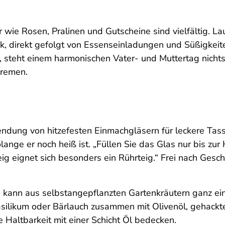
r wie Rosen, Pralinen und Gutscheine sind vielfältig. L
, direkt gefolgt von Essenseinladungen und Süßigkeit
steht einem harmonischen Vater- und Muttertag nichts
Bremen.
rwendung von hitzefesten Einmachgläsern für leckere Ta
nge er noch heiß ist. „Füllen Sie das Glas nur bis zur 
eig eignet sich besonders ein Rührteig.“ Frei nach Gesch
 kann aus selbstangepflanzten Gartenkräutern ganz ein
Basilikum oder Bärlauch zusammen mit Olivenöl, gehack
re Haltbarkeit mit einer Schicht Öl bedecken.