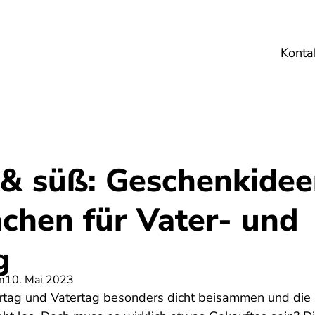
Konta
Umwelt
Gesundheit
Energie
Reis
 & süß: Geschenkide
chen für Vater- und
g
m
10. Mai 2023
ertag und Vatertag besonders dicht beisammen und die