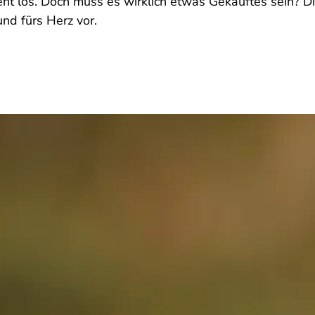
ht los. Doch muss es wirklich etwas Gekauftes sein? D
und fürs Herz vor.