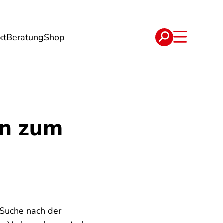
kt
Beratung
Shop
e
Verträge
en zum
 Suche nach der