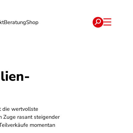
kt
Beratung
Shop
e
Verträge
lien-
 die wertvollste
m Zuge rasant steigender
-Teilverkäufe momentan