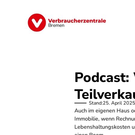
Direkt
zum
Inhalt
Finanzen
Digitales
Lebensmittel
Bremen
Podcast:
Teilverka
Stand:
25. April 202
Auch im eigenen Haus od
Immobilie, wenn Rechnun
Lebenshaltungskosten u