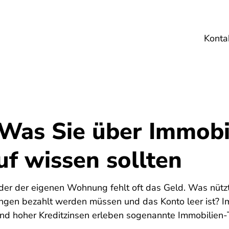
Konta
Umwelt
Gesundheit
Energie
Reis
 Was Sie über Immobi
uf wissen sollten
5
er der eigenen Wohnung fehlt oft das Geld. Was nützt
gen bezahlt werden müssen und das Konto leer ist? I
nd hoher Kreditzinsen erleben sogenannte Immobilien