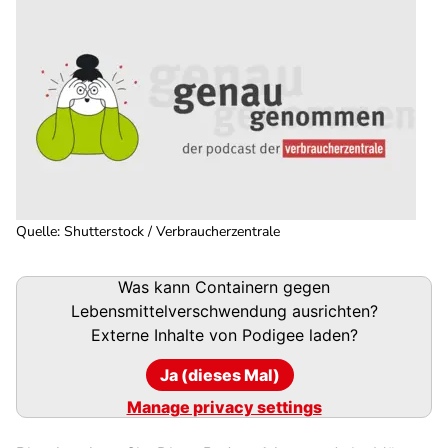
Quelle
:
Shutterstock / Verbraucherzentrale
Podigee-
Was kann Containern gegen
URL
Lebensmittelverschwendung ausrichten?
Externe Inhalte von
Podigee
laden?
Ja (dieses Mal)
Manage privacy settings