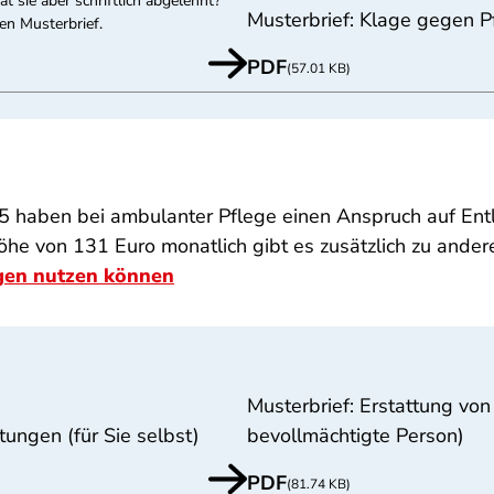
t sie aber schriftlich abgelehnt?
Musterbrief: Klage gegen 
en Musterbrief.
PDF
(57.01 KB)
 5 haben bei ambulanter Pflege einen Anspruch auf En
he von 131 Euro monatlich gibt es zusätzlich zu ander
ngen nutzen können
Musterbrief: Erstattung von
tungen (für Sie selbst)
bevollmächtigte Person)
PDF
(81.74 KB)