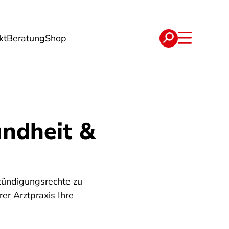
kt
Beratung
Shop
e
Verträge
ndheit &
kündigungsrechte zu
er Arztpraxis Ihre