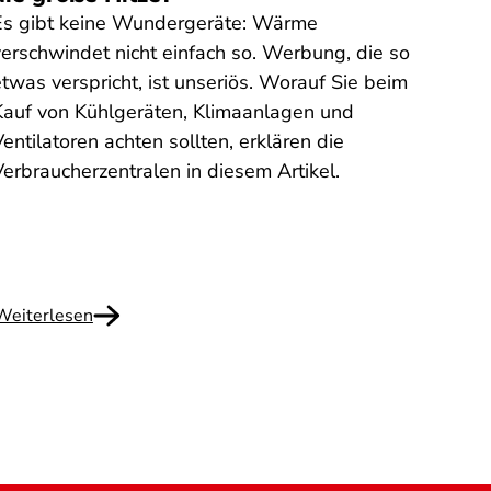
Es gibt keine Wundergeräte: Wärme
Sogen
verschwindet nicht einfach so. Werbung, die so
Tarif
twas verspricht, ist unseriös. Worauf Sie beim
Weg z
Kauf von Kühlgeräten, Klimaanlagen und
Strom
entilatoren achten sollten, erklären die
aber 
Verbraucherzentralen in diesem Artikel.
Die V
worau
Weiterlesen
Weite