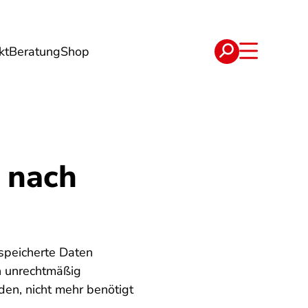
kt
Beratung
Shop
e
Verträge
 nach
espeicherte Daten
n unrechtmäßig
den, nicht mehr benötigt