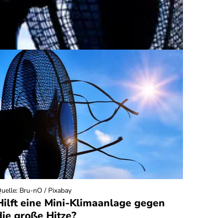
uelle
:
Bru-nO / Pixabay
Quelle
:
Hilft eine Mini-Klimaanlage gegen
Stro
die große Hitze?
– lo