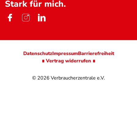
Stark für mich.
Datenschutz
Impressum
Barrierefreiheit
∎ Vertrag widerrufen ∎
© 2026
Verbraucherzentrale e.V.
@
@