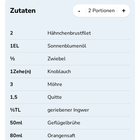
Zutaten
-
+
2
Portionen
2
Hähnchenbrustfilet
1
EL
Sonnenblumenöl
½
Zwiebel
1
Zehe(n)
Knoblauch
3
Möhre
1,5
Quitte
½
TL
geriebener Ingwer
50
ml
Geflügelbrühe
80
ml
Orangensaft