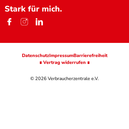
Stark für mich.
Datenschutz
Impressum
Barrierefreiheit
∎ Vertrag widerrufen ∎
© 2026
Verbraucherzentrale e.V.
@
@