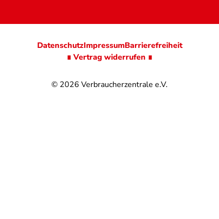
Datenschutz
Impressum
Barrierefreiheit
∎ Vertrag widerrufen ∎
© 2026
Verbraucherzentrale e.V.
@
@