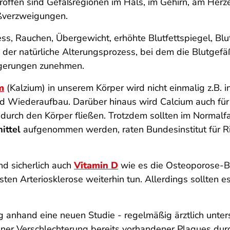
etroffen sind Gefäßregionen im Hals, im Gehirn, am Her
äßverzweigungen.
ress, Rauchen, Übergewicht, erhöhte Blutfettspiegel, B
er natürliche Alterungsprozess, bei dem die Blutgefäße
lagerungen zunehmen.
m
(Kalzium) in unserem Körper wird nicht einmalig z.B. 
nd Wiederaufbau. Darüber hinaus wird Calcium auch fü
urch den Körper fließen. Trotzdem sollten im Normalfa
ittel
aufgenommen werden, raten Bundesinstitut für R
nd sicherlich auch
Vitamin D
wie es die Osteoporose-Be
ten Arteriosklerose weiterhin tun. Allerdings sollten 
g anhand eine neuen Studie - regelmäßig ärztlich unter
einer Verschlechterung bereits vorhandener Plaques du