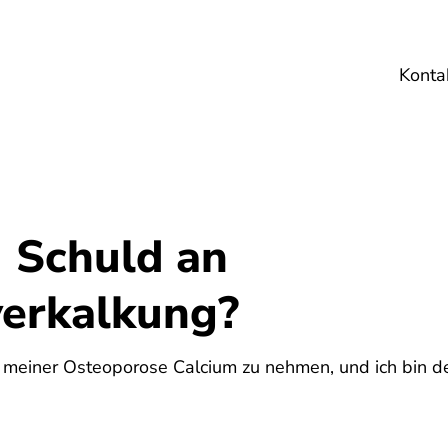
Konta
Umwelt
Gesundheit
Energie
Reis
- Schuld an
verkalkung?
n meiner Osteoporose Calcium zu nehmen, und ich bin 