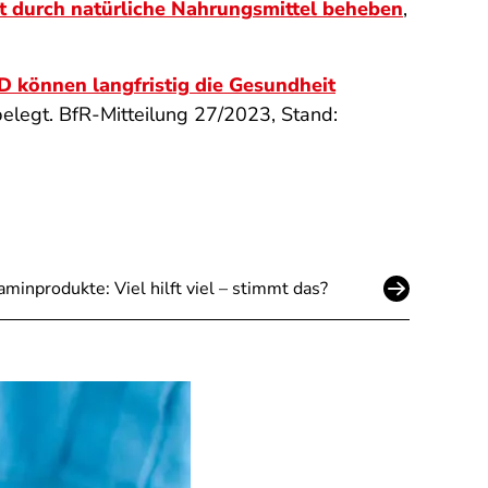
 durch natürliche Nahrungsmittel beheben
,
 können langfristig die Gesundheit
 belegt. BfR-Mitteilung 27/2023, Stand:
aminprodukte: Viel hilft viel – stimmt das?