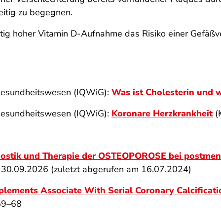
eitig zu begegnen.
itig hoher Vitamin D-Aufnahme das Risiko einer Gefäßver
im Gesundheitswesen (IQWiG):
Was ist Cholesterin und w
im Gesundheitswesen (IQWiG):
Koronare Herzkrankheit
(
nostik und Therapie der OSTEOPOROSE bei postmen
is 30.09.2026 (zuletzt abgerufen am 16.07.2024)
lements Associate With Serial Coronary Calcificati
259–68