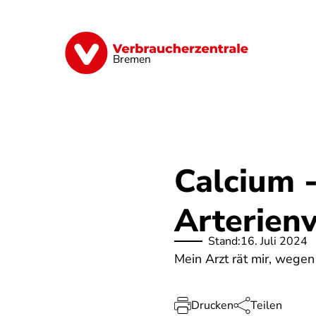
Direkt
zum
Inhalt
Finanzen
Digitales
Lebensmittel
Bremen
Calcium 
Arterien
Stand:
16. Juli 2024
Mein Arzt rät mir, wege
Drucken
Teilen