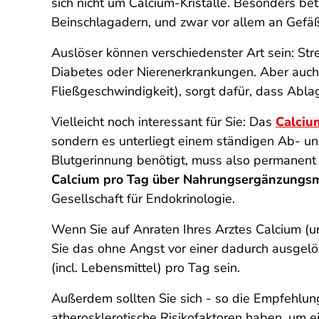
sich nicht um Calcium-Kristalle. Besonders b
Beinschlagadern, und zwar vor allem an Gef
Auslöser können verschiedenster Art sein: St
Diabetes oder Nierenerkrankungen. Aber auch d
Fließgeschwindigkeit), sorgt dafür, dass Ab
Vielleicht noch interessant für Sie: Das
Calciu
sondern es unterliegt einem ständigen Ab- u
Blutgerinnung benötigt, muss also permanent d
Calcium pro Tag über Nahrungsergänzungsm
Gesellschaft für Endokrinologie.
Wenn Sie auf Anraten Ihres Arztes Calcium (u
Sie das ohne Angst vor einer dadurch ausgelös
(incl. Lebensmittel) pro Tag sein.
Außerdem sollten Sie sich - so die Empfehlun
atherosklerotische Risikofaktoren haben, um 