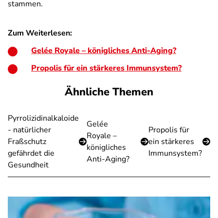
stammen.
Zum Weiterlesen:
Gelée Royale – königliches Anti-Aging?
Propolis für ein stärkeres Immunsystem?
Ähnliche Themen
Pyrrolizidinalkaloide
Gelée
- natürlicher
Propolis für
Royale –
Fraßschutz
ein stärkeres
königliches
gefährdet die
Immunsystem?
Anti-Aging?
Gesundheit