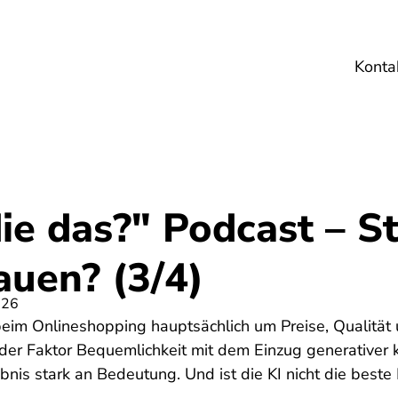
Konta
Umwelt
Gesundheit
Energie
Reis
ie das?" Podcast – St
rauen? (3/4)
026
eim Onlineshopping hauptsächlich um Preise, Qualität 
er Faktor Bequemlichkeit mit dem Einzug generativer kün
ebnis stark an Bedeutung. Und ist die KI nicht die beste