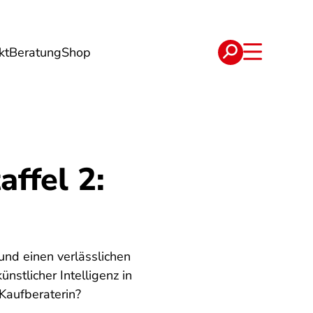
kt
Beratung
Shop
e
Verträge
affel 2:
und einen verlässlichen
stlicher Intelligenz in
 Kaufberaterin?