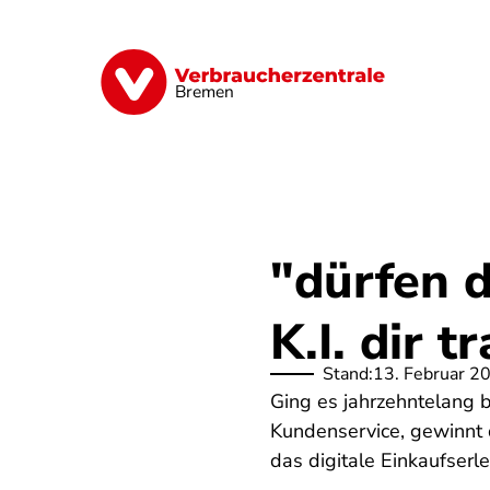
Direkt
zum
Inhalt
Finanzen
Digitales
Lebensmittel
Bremen
"dürfen d
K.I. dir t
Stand:
13. Februar 2
Ging es jahrzehntelang b
Kundenservice, gewinnt d
das digitale Einkaufserl