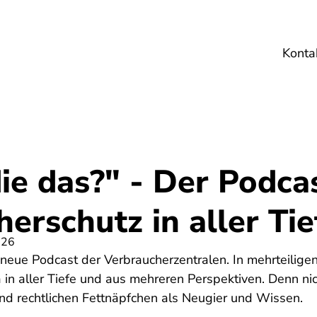
Konta
Umwelt
Gesundheit
Energie
Reis
ie das?" - Der Podca
erschutz in aller Tie
026
r neue Podcast der Verbraucherzentralen. In mehrteilig
n aller Tiefe und aus mehreren Perspektiven. Denn nic
d rechtlichen Fettnäpfchen als Neugier und Wissen.