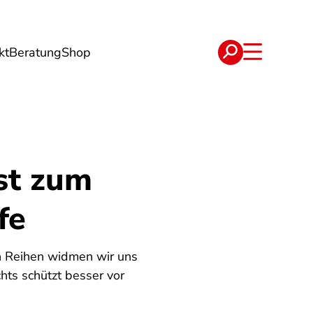
kt
Beratung
Shop
e
Verträge
st zum
fe
en Reihen widmen wir uns
hts schützt besser vor