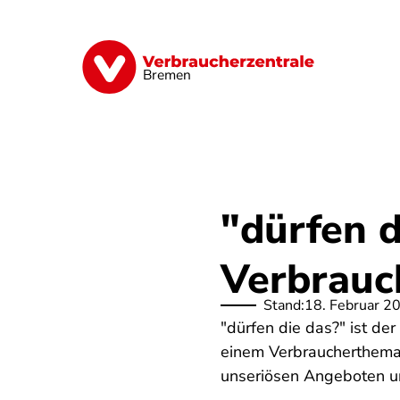
Direkt
zum
Inhalt
Finanzen
Digitales
Lebensmittel
Bremen
"dürfen d
Verbrauch
Stand:
18. Februar 2
"dürfen die das?" ist de
einem Verbraucherthema i
unseriösen Angeboten un