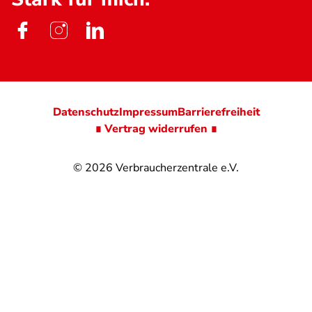
Datenschutz
Impressum
Barrierefreiheit
∎ Vertrag widerrufen ∎
© 2026
Verbraucherzentrale e.V.
@
@