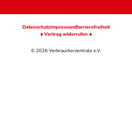
Datenschutz
Impressum
Barrierefreiheit
∎ Vertrag widerrufen ∎
© 2026
Verbraucherzentrale e.V.
@
@