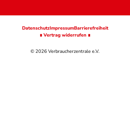
Datenschutz
Impressum
Barrierefreiheit
∎ Vertrag widerrufen ∎
© 2026
Verbraucherzentrale e.V.
@
@