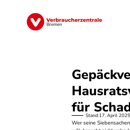
Direkt
zum
Inhalt
Finanzen
Digitales
Lebensmittel
Bremen
Gepäckve
Hausrats
für Scha
Stand:
17. April 202
Wer seine Siebensachen 