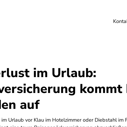
Konta
Umwelt
Gesundheit
Energie
Reis
rlust im Urlaub:
versicherung kommt 
den auf
5
im Urlaub vor Klau im Hotelzimmer oder Diebstahl im 