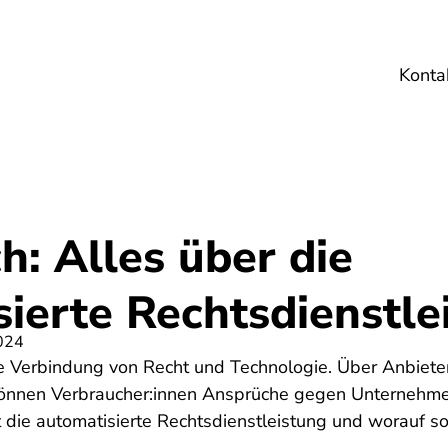
Konta
Umwelt
Gesundheit
Energie
Reis
h: Alles über die
ierte Rechtsdienstle
024
ie Verbindung von Recht und Technologie. Über Anbieter
nnen Verbraucher:innen Ansprüche gegen Unternehmen
 die automatisierte Rechtsdienstleistung und worauf sol