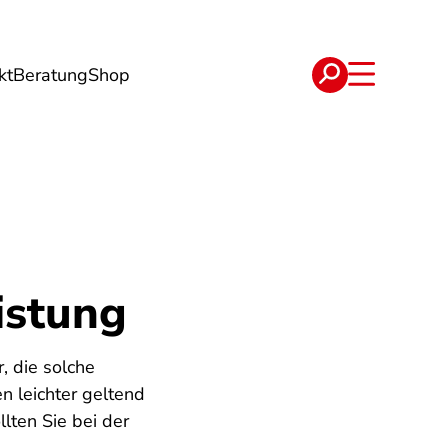
kt
Beratung
Shop
e
Verträge
istung
, die solche
 leichter geltend
lten Sie bei der