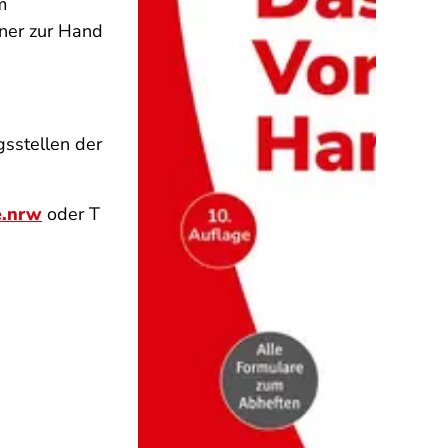
m
ner zur Hand
gsstellen der
e.nrw
oder T