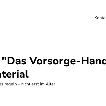
Konta
Umwelt
Gesundheit
Energie
Reis
l "Das Vorsorge-Han
terial
 regeln – nicht erst im Alter