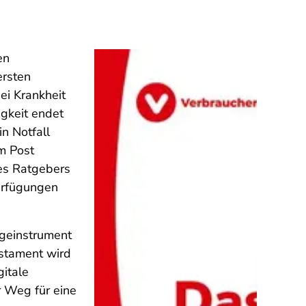
en
ersten
ei Krankheit
igkeit endet
n Notfall
um Post
des Ratgebers
erfügungen
rgeinstrument
stament wird
gitale
r Weg für eine