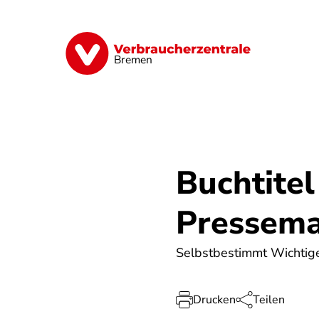
Direkt
zum
Inhalt
Finanzen
Digitales
Lebensmittel
Bremen
Buchtite
Pressema
Selbstbestimmt Wichtiges
Drucken
Teilen